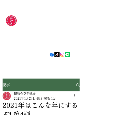
錬和会空手道場
​​〜今日より
強い明日の自分
やらされるじゃなく
自分から
〜
記事
錬和会空手道場
2021年1月24日
読了時間: 1分
2021年はこんな年にする
ぞ❗️ 第4弾