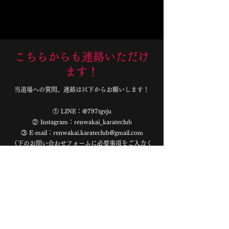
d
こちらからも連絡いただけ
ます！
当道場への質問、連絡は以下からお願いします！
① LINE：@797tgvju
② Instagram：renwakai_karateclub
③ E-mail：
renwakai.karateclub@gmail.com
（下のお問い合わせフォームに必要事項をご入力く
ださい）
LINE希望の方
Instagram希望の方