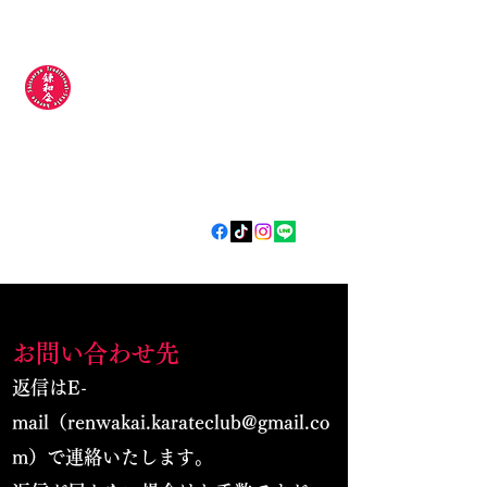
錬和会空手道場
​​〜今日より
強い明日の自分
やらされるじゃなく
自分から
〜
お問い合わせ先
返信はE-
mail（
renwakai.karateclub@gmail.co
m
）で連絡いたします。