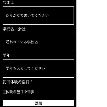
なまえ
学校名・会社
学年
r
初回体験希望日
*
e
q
u
i
r
送信
e