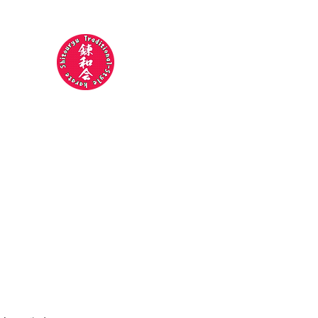
錬和会空手道場
​​〜今日より
強い明日の自分
やらされ
ホーム
指導員紹介
稽古について
指導員のつぶや