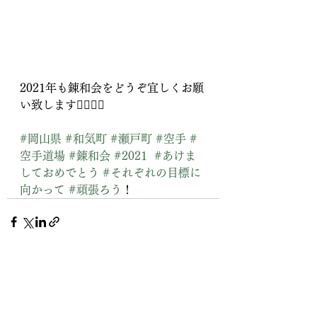
2021年も錬和会をどうぞ宜しくお願
い致します🙇‍♀️🙇‍♂️
#岡山県
#和気町
#瀬戸町
#空手
#
空手道場
#錬和会
#2021
#あけま
しておめでとう
#それぞれの目標に
向かって
#頑張ろう
！
すべて表示
最新記事