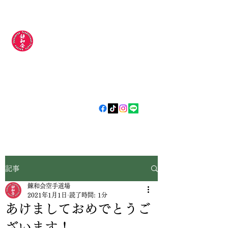
錬和会空手道場
​​〜今日より
強い明日の自分
やらされるじゃなく
自分から
〜
記事
錬和会空手道場
2021年1月1日
読了時間: 1分
あけましておめでとうご
ざいます！