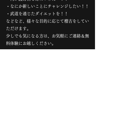
・なにか新しいことにチャレンジしたい！！
・武道を通じたダイエットを！！
などなど、様々な目的に応じて稽古をしてい
ただけます。
​少しでも気になる方は、お気軽にご連絡＆無
料体験にお越しください。
お問い合わせ
武道・道場ナビで取材！
全国の武道を紹介している「武道・道場ナ
ビ」の道場紀行という企画で錬和会が紹介さ
れました！
​たくさんの人に見て、錬和会の良さを知って
もらいたいです！