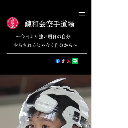
錬和会空手道場
​​〜今日より
強い明日の自分
やらされるじゃなく
自分から
〜