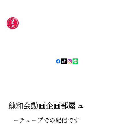
錬和会空手道場
​​〜今日より
強い明日の自分
やらされるじゃなく
自分から
〜
​錬和会動画企画部屋
ユ
ーチューブでの配信です