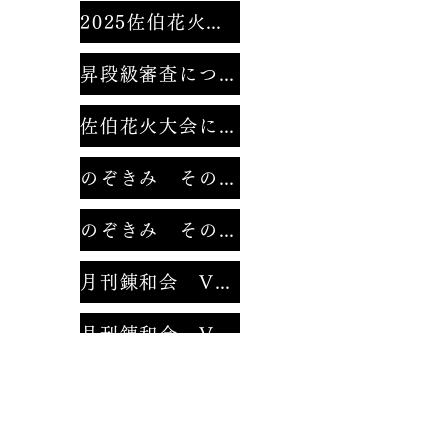
2025佐伯花火大会
昇段級審査について
佐伯花火大会にて。
のぞきみ その１
のぞきみ その２
月刊錬和会 Vol.1
月刊錬和会 Vol.2
みんなのなわとび
２０２１年錬和会錬成大会 動画集