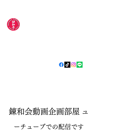
錬和会空手道場
​​〜今日より
強い明日の自分
やらされるじゃなく
自分から
〜
​錬和会動画企画部屋
ユ
ーチューブでの配信です