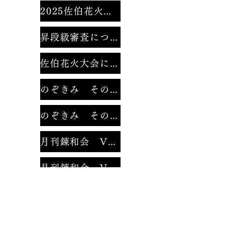
2025佐伯花火大会
昇段級審査について
佐伯花火大会にて。
のぞきみ その１
のぞきみ その２
月刊錬和会 Vol.1
月刊錬和会 Vol.2
みんなのなわとび
２０２１年錬和会錬成大会 動画集