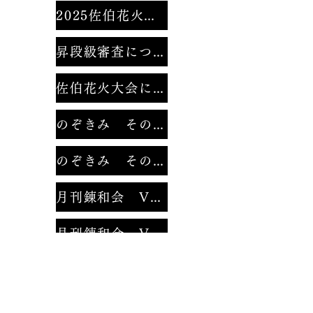
2025佐伯花火大会
昇段級審査について
佐伯花火大会にて。
のぞきみ その１
のぞきみ その２
月刊錬和会 Vol.1
月刊錬和会 Vol.2
みんなのなわとび
２０２１年錬和会錬成大会 動画集