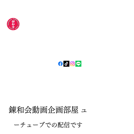
錬和会空手道場
​​〜今日より
強い明日の自分
やらされるじゃなく
自分から
〜
​錬和会動画企画部屋
ユ
ーチューブでの配信です