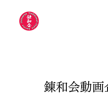
錬和会空手道場
​​〜今日より
強い明日の自分
やらされ
ホーム
指導員紹介
稽古について
指導員のつぶや
​錬和会動