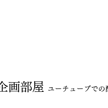
るじゃなく
自分から
〜
き・試合記録
錬和会フォトギャラリー
お問い合わせ
画企画部屋
ユーチューブでの