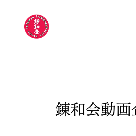
錬和会空手道場
​​〜今日より
強い明日の自分
やらされ
ホーム
指導員紹介
稽古について
指導員のつぶや
​錬和会動