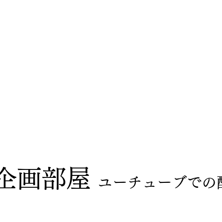
るじゃなく
自分から
〜
き・試合記録
錬和会フォトギャラリー
お問い合わせ
画企画部屋
ユーチューブでの