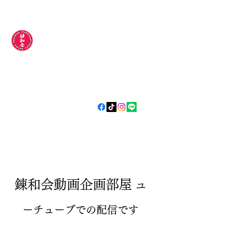
錬和会空手道場
​​〜今日より
強い明日の自分
やらされるじゃなく
自分から
〜
​錬和会動画企画部屋
ユ
ーチューブでの配信です