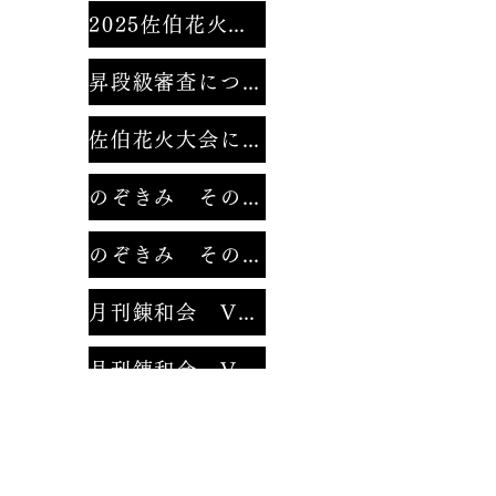
2025佐伯花火大会
昇段級審査について
佐伯花火大会にて。
のぞきみ その１
のぞきみ その２
月刊錬和会 Vol.1
月刊錬和会 Vol.2
みんなのなわとび
２０２１年錬和会錬成大会 動画集