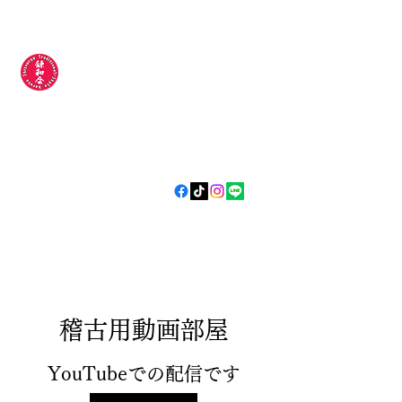
錬和会空手道場
​​〜今日より
強い明日の自分
やらされるじゃなく
自分から
〜
稽古用動画部屋
YouTubeでの配信です