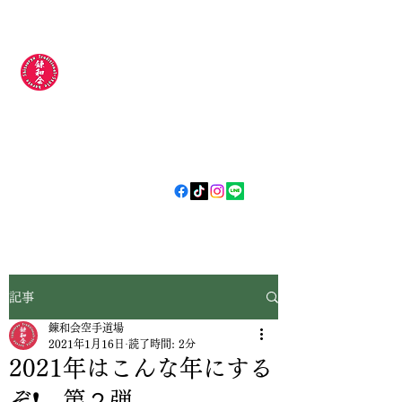
錬和会空手道場
​​〜今日より
強い明日の自分
やらされるじゃなく
自分から
〜
記事
錬和会空手道場
2021年1月16日
読了時間: 2分
2021年はこんな年にする
ぞ❗️ 第２弾