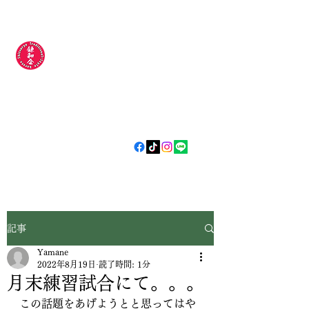
錬和会空手道場
​​〜今日より
強い明日の自分
やらされるじゃなく
自分から
〜
記事
Yamane
2022年8月19日
読了時間: 1分
月末練習試合にて。。。
この話題をあげようとと思ってはや