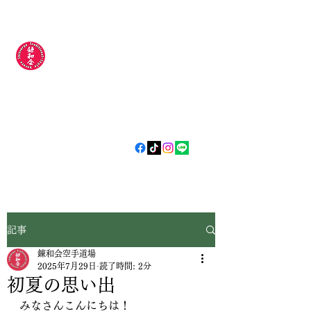
錬和会空手道場
​​〜今日より
強い明日の自分
やらされるじゃなく
自分から
〜
記事
錬和会空手道場
2025年7月29日
読了時間: 2分
初夏の思い出
みなさんこんにちは！